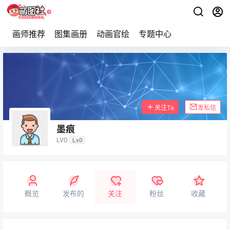
画师推荐
图集画册
动画官绘
专题中心
关注Ta
发私信
墨痕
LV0
Lv0
概览
发布的
关注
粉丝
收藏