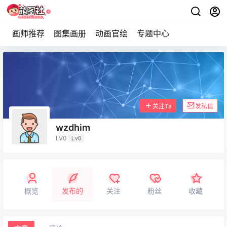
画师推荐
图集画册
动画官绘
专题中心
关注Ta
发私信
wzdhim
LV0
Lv0
概览
发布的
关注
粉丝
收藏