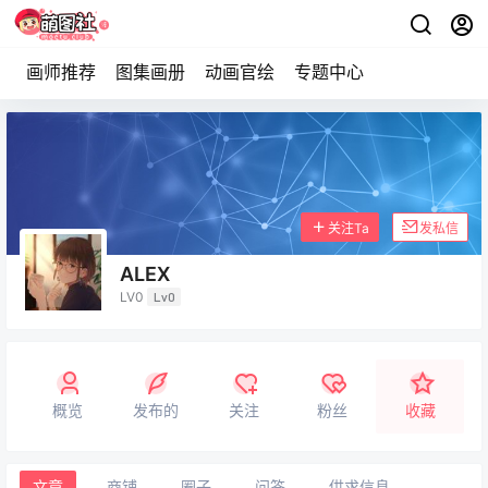
画师推荐
图集画册
动画官绘
专题中心
关注Ta
发私信
ALEX
LV0
Lv0
概览
发布的
关注
粉丝
收藏
文章
商铺
圈子
问答
供求信息