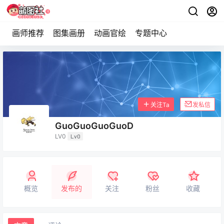
画师推荐
图集画册
动画官绘
专题中心
关注Ta
发私信
GuoGuoGuoGuoD
LV0
Lv0
概览
发布的
关注
粉丝
收藏