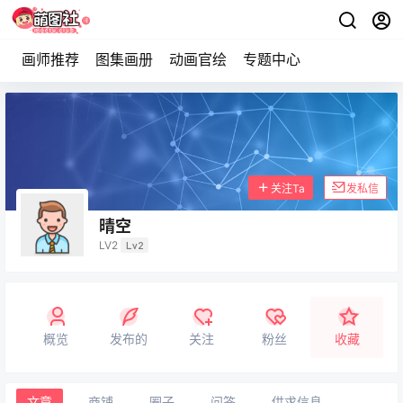
画师推荐
图集画册
动画官绘
专题中心
关注Ta
发私信
晴空
LV2
Lv2
概览
发布的
关注
粉丝
收藏
文章
商铺
圈子
问答
供求信息