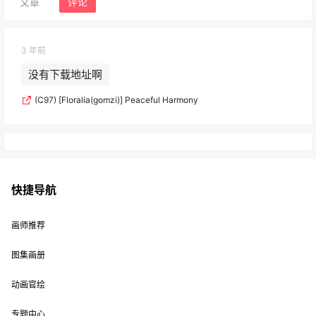
文章
评论
3 年前
没有下载地址啊
(C97) [Floralia(gomzi)] Peaceful Harmony
快捷导航
画师推荐
图集画册
动画官绘
专题中心