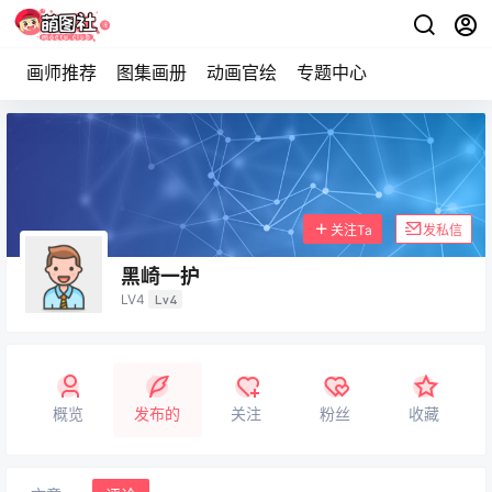
画师推荐
图集画册
动画官绘
专题中心
关注Ta
发私信
黑崎一护
LV4
Lv4
概览
发布的
关注
粉丝
收藏