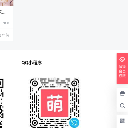
花
0
6 年前
QQ小程序
解锁
会员
权限