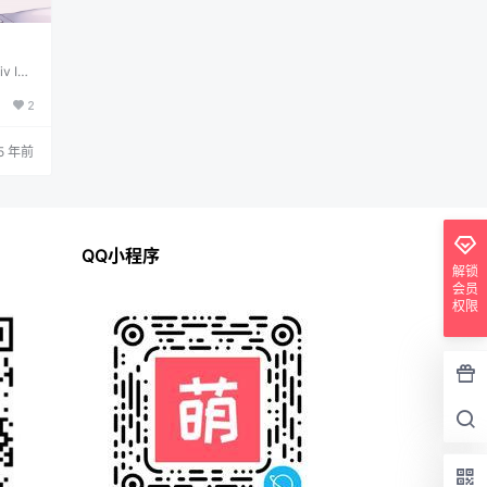
v I
2
5 年前
QQ小程序
解锁
会员
权限