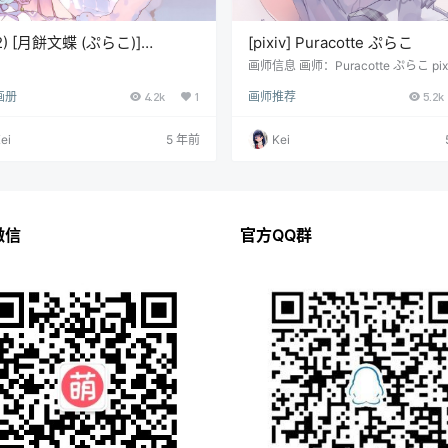
2) [月餅文蝶 (ぷらこ)]
[pixiv] Puracotte ぷらこ
ALOG vol1 (オリジナル)
画师信息 画师：Puracotte ぷらこ pixi
D：887024
画册
4.2k
1
画师推荐
5.2k
ei
5 年前
Kei
微信
官方QQ群