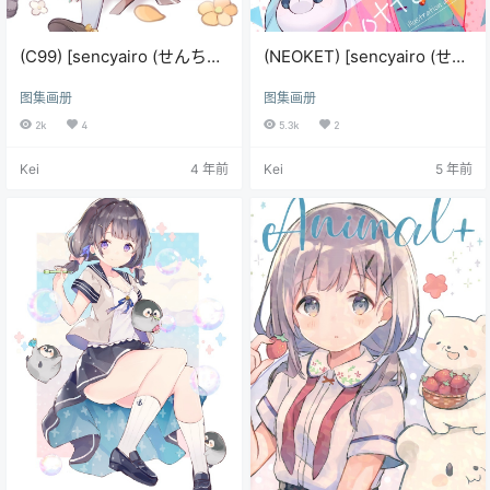
(C99) [sencyairo (せんち
(NEOKET) [sencyairo (せん
ゃ)] Cotton9 (オリジナル)
ちゃ)] Cotton8.5
图集画册
图集画册
2k
4
5.3k
2
Kei
4 年前
Kei
5 年前