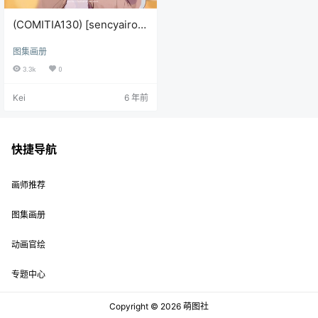
(COMITIA130) [sencyairo
(せんちゃ)] Cotton8
图集画册
3.3k
0
Kei
6 年前
快捷导航
画师推荐
图集画册
动画官绘
专题中心
Copyright © 2026
萌图社