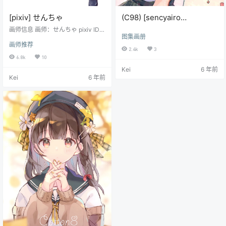
[pixiv] せんちゃ
(C98) [sencyairo
(Sakana、せんちゃ)]
画师信息 画师：せんちゃ pixiv ID：
图集画册
3388329 twitter：@ukiukisoda
Animal+
画师推荐
2.4k
3
6.8k
10
Kei
6 年前
Kei
6 年前