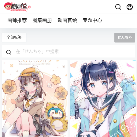
画师推荐
图集画册
动画官绘
专题中心
全部标签
せんちゃ