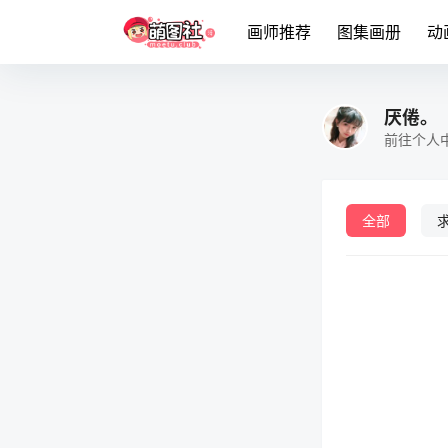
画师推荐
图集画册
动
厌倦。
前往个人
全部