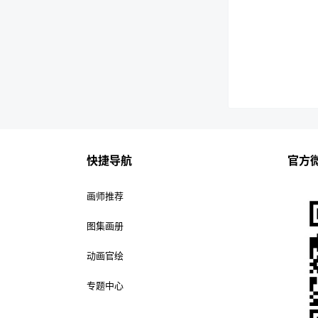
快捷导航
官方
画师推荐
图集画册
动画官绘
专题中心