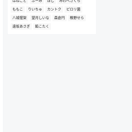
はねこと
ふーみ
ほし
みわべさくら
ももこ
りいちゅ
カントク
ピロリ菌
八城惺架
望月しいな
森倉円
椎野せら
遠坂あさぎ
餡こたく