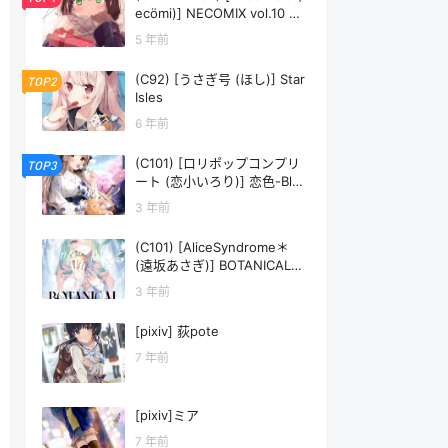
ecömi)] NECOMIX vol.10 君
まで45センチ
5 年前
(C92) [うさぎ号 (ほし)] Star
TOP2
Isles
6 年前
(C101) [ロリポップコンプリ
TOP3
ート (恋小いろり)] 恋色-Blue
- (オリジナル)
3 年前
(C101) [AliceSyndrome＊
(遠坂あさぎ)] BOTANICAL
(ホロライブ)
3 年前
[pixiv] 荻pote
7 年前
[pixiv]ミア
7 年前