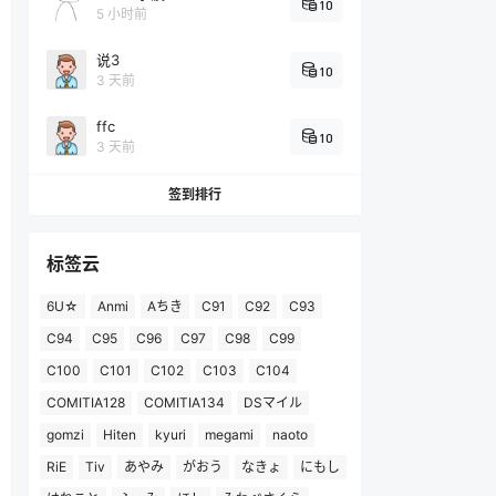
10
5 小时前
说3
10
3 天前
ffc
10
3 天前
签到排行
标签云
6U☆
Anmi
Aちき
C91
C92
C93
C94
C95
C96
C97
C98
C99
C100
C101
C102
C103
C104
COMITIA128
COMITIA134
DSマイル
gomzi
Hiten
kyuri
megami
naoto
RiE
Tiv
あやみ
がおう
なきょ
にもし