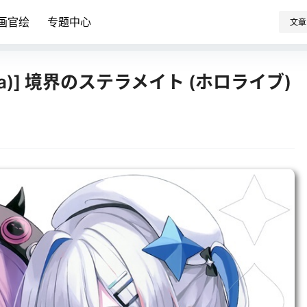
画官绘
专题中心
文章
 (nana)] 境界のステラメイト (ホロライブ)