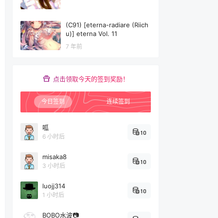
(C91) [eterna-radiare (Riich
u)] eterna Vol. 11
7 年前
点击领取今天的签到奖励！
今日签到
连续签到
呱
10
6 小时后
misaka8
10
3 小时后
luojj314
10
1 小时后
BOBO水波📷