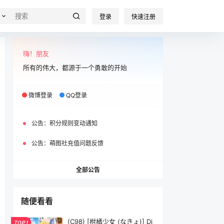
登录
快速注册
嗨！朋友
所有的伟大，都源于一个勇敢的开始
微博登录
QQ登录
公告：
积分规则变动通知
公告：
萌图社充值问题反馈
全部公告
随便看看
(C98) [柑橘少女 (なきょ)] Di
TOP1