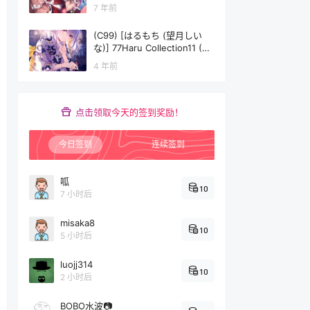
(東方Project)
7 年前
(C99) [はるもち (望月しい
な)] 77Haru Collection11 (オ
リジナル)
4 年前
点击领取今天的签到奖励！
今日签到
连续签到
呱
10
7 小时后
misaka8
10
5 小时后
luojj314
10
2 小时后
BOBO水波📷