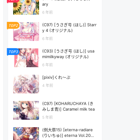
ary
6 年前
(C97) [うさぎ号 (ほし)] Starr
TOP2
y 4 (オリジナル)
6 年前
(C93) [うさぎ号 (ほし)] usa
TOP3
mimilkyway (オリジナル)
6 年前
[pixiv]くれ～ぷ
4 年前
(C97) [KOHARUCHAYA (き
みしま青)] Caramel milk tea
5 年前
(例大祭15) [eterna-radiare
(りいちゅ)] eterna Vol.20