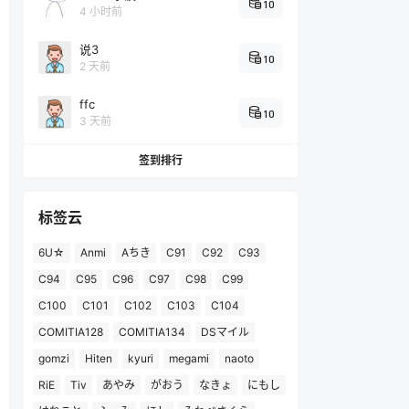
10
4 小时前
说3
10
2 天前
ffc
10
3 天前
签到排行
标签云
6U☆
Anmi
Aちき
C91
C92
C93
C94
C95
C96
C97
C98
C99
C100
C101
C102
C103
C104
COMITIA128
COMITIA134
DSマイル
gomzi
Hiten
kyuri
megami
naoto
RiE
Tiv
あやみ
がおう
なきょ
にもし