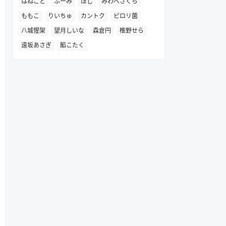
はねこと
ふーみ
ほし
みわべさくら
ももこ
りいちゅ
カントク
ピロリ菌
八城惺架
望月しいな
森倉円
椎野せら
遠坂あさぎ
餡こたく