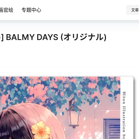
画官绘
专题中心
文章
ten)] BALMY DAYS (オリジナル)