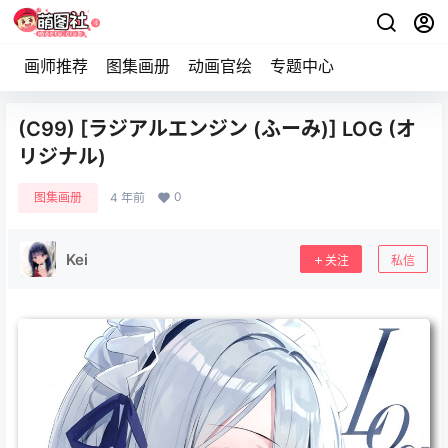
画师推荐
图集画册
动画官绘
专题中心
(C99) [ラジアルエンジン (ふーみ)] LOG (オ
リジナル)
0
图集画册
4 年前
Kei
关注
私信