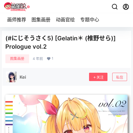
画师推荐
图集画册
动画官绘
专题中心
(#にじそうさく5) [Gelatin＊ (椎野せら)]
Prologue vol.2
1
图集画册
4 年前
Kei
关注
私信