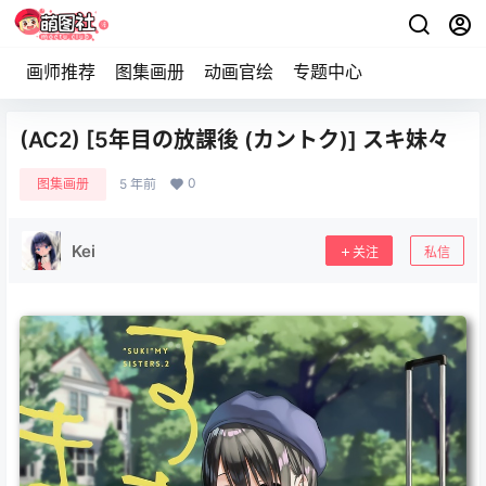
画师推荐
图集画册
动画官绘
专题中心
(AC2) [5年目の放課後 (カントク)] スキ妹々
0
图集画册
5 年前
Kei
关注
私信