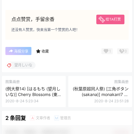
点点赞赏，手留余香
给TA打赏
还没有人赞赏，快来当第一个赞赏的人吧！
1
0
海报分享
收藏
望月しいな
图集画册
图集画册
(例大祭14) [はるもち (望月し
(秋葉原超同人祭) [三角ボタン
いな)] Cherry Blossoms (東方
(sakana)] monakan!7 -A
Project)
Certain Maid's Time- (オリジ
2020-8-24 5:23:34
2020-8-24 23:51:28
ナル)
2 条回复
文章作者
管理员
A
M
欢迎您，新朋友，感谢参与互动！
确认修改