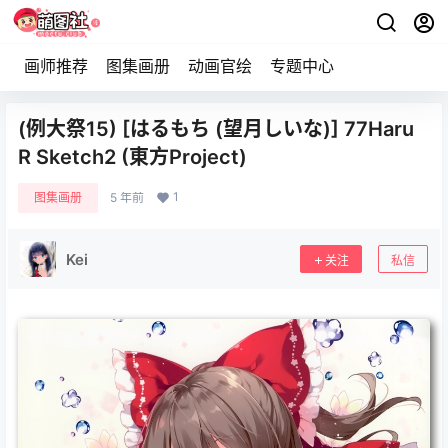
画师推荐
图集画册
动画官绘
专题中心
(例大祭15) [はるもち (望月しいな)] 77Haru
R Sketch2 (東方Project)
1
图集画册
5 年前
Kei
关注
私信