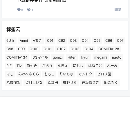
下载链接错误 请重新编辑
回复
0
0
标签云
6U☆
Anmi
Aちき
C91
C92
C93
C94
C95
C96
C97
C98
C99
C100
C101
C102
C103
C104
COMITIA128
COMITIA134
DSマイル
gomzi
Hiten
kyuri
megami
naoto
RiE
Tiv
あやみ
がおう
なきょ
にもし
はねこと
ふーみ
ほし
みわべさくら
ももこ
りいちゅ
カントク
ピロリ菌
八城惺架
望月しいな
森倉円
椎野せら
遠坂あさぎ
餡こたく
首页
专题
搜索
我的
快捷导航
画师推荐