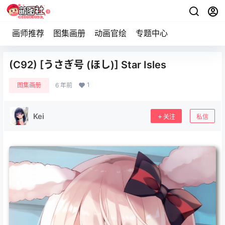
画师推荐
图集画册
动画官绘
专题中心
(C92) [うさぎ号 (ほし)] Star Isles
1
图集画册
6 年前
Kei
关注
私信